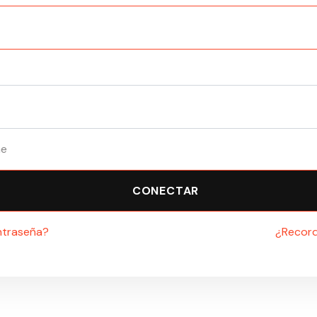
me
CONECTAR
ntraseña?
¿Record