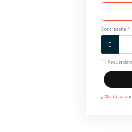
Contraseña
*
Mostrar
Recuérde
¿Olvidó su co