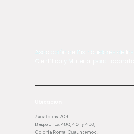
Asociación de Distribuidores de I
Científico y Material para Laborator
Ubicación
Zacatecas 206
Despachos 400, 401 y 402,
Colonia Roma, Cuauhtémoc,