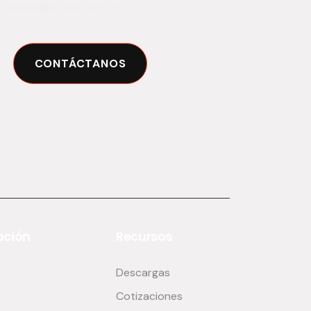
diclab@diclab.com.mx
CONTÁCTANOS
ción
Recursos
Descargas
Cotizaciones