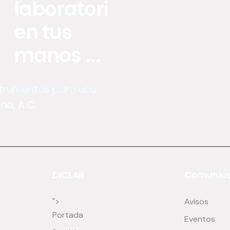
laboratorio
en tus
manos ...
nstrumentos para uso
io, A.C.
DICLAB
Comunica
">
Avisos
Portada
Eventos