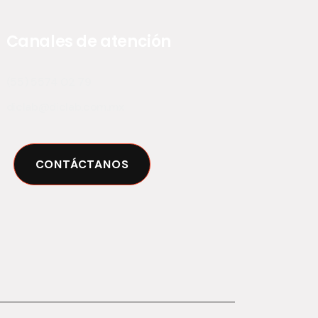
Canales de atención
(55) 5574 02 79
diclab@diclab.com.mx
CONTÁCTANOS