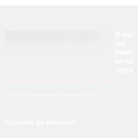
El mun
del
labora
en tus
manos .
Asociación de Distribuidores de Instrumentos para uso
Científico y Material para Laboratorio, A.C.
Canales de atención