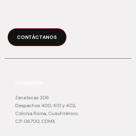
(55) 5574 02 79
diclab@diclab.com.mx
CONTÁCTANOS
Ubicación
Zacatecas 206
Despachos 400, 401 y 402,
Colonia Roma, Cuauhtémoc,
C.P. 06700, CDMX