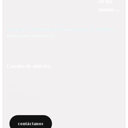
en tus
manos ...
Asociación de Distribuidores de Instrumentos para uso Científico y
Material para Laboratorio, A.C.
Canales de atención
(55) 5574 02 79
diclab@diclab.com.mx
contáctanos