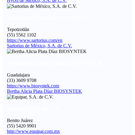
Hycel de México, S.A. de C.V.
Sartorius de México, S.A. de C.V.
Tepotzotlán
(55) 5562 1102
https://www.sartorius.com/en
Sartorius de México, S.A. de C.V.
Bertha Alicia Plata Díaz BIOSYNTEK
Guadalajara
(33) 3609 9708
https://www.biosyntek.com
Bertha Alicia Plata Díaz BIOSYNTEK
Equipar, S.A. de C.V.
Benito Juárez
(55) 5420 9901
http://www.equipar.com.mx