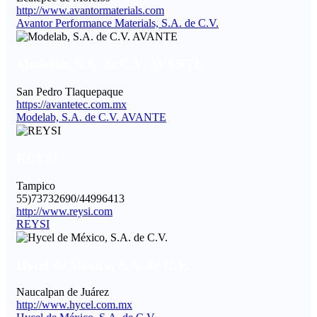
http://www.avantormaterials.com
Avantor Performance Materials, S.A. de C.V.
Modelab, S.A. de C.V. AVANTE
San Pedro Tlaquepaque
https://avantetec.com.mx
Modelab, S.A. de C.V. AVANTE
REYSI
Tampico
55)73732690/44996413
http://www.reysi.com
REYSI
Hycel de México, S.A. de C.V.
Naucalpan de Juárez
http://www.hycel.com.mx