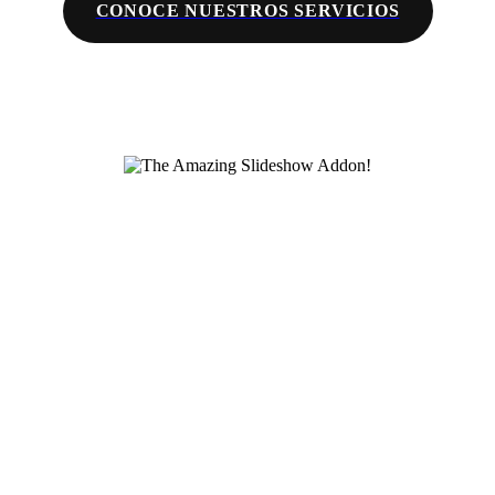
CONOCE NUESTROS SERVICIOS
Asociación de Distribuidores de
Instrumentos para uso Científico y
Material para Laboratorio, A.C.
Somos la Asociación que agrupa a los distribuidores y
fabricantes más importantes en México de material
para laboratorio