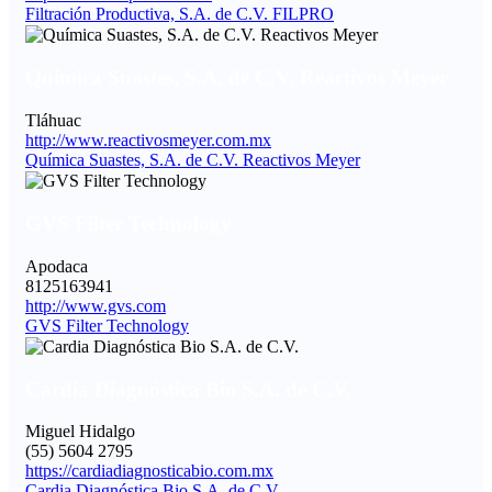
Filtración Productiva, S.A. de C.V. FILPRO
Química Suastes, S.A. de C.V. Reactivos Meyer
Tláhuac
http://www.reactivosmeyer.com.mx
Química Suastes, S.A. de C.V. Reactivos Meyer
GVS Filter Technology
Apodaca
8125163941
http://www.gvs.com
GVS Filter Technology
Cardia Diagnóstica Bio S.A. de C.V.
Miguel Hidalgo
(55) 5604 2795
https://cardiadiagnosticabio.com.mx
Cardia Diagnóstica Bio S.A. de C.V.