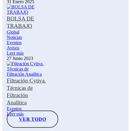
31 Enero 2025
BOLSA DE
TRABAJO
Global
Noticias
Eventos
Avisos
Leer más
27 Junio 2023
Filtración Cytiva.
Técnicas de
Filtración
Analítica
Eventos
Leer más
VER TODO