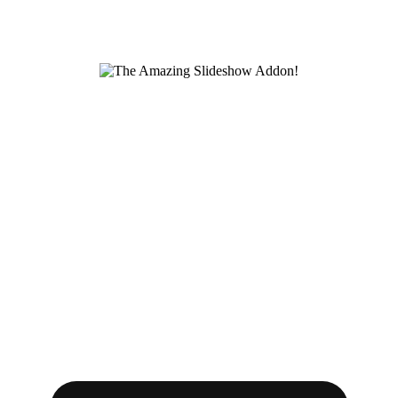
Asociación de Distribuidores de
Instrumentos para uso Científico y
Material para Laboratorio, A.C.
Somos la Asociación que agrupa a los distribuidores y
fabricantes más importantes en México de material
para laboratorio