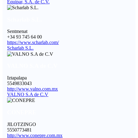
Equipar, S.A. de C.V.
Scharlab S.L.
Sentmenat
+34 93 745 64 00
https://www.scharlab.com/
Scharlab S.L.
VALNO S.A de C.V
Iztapalapa
5549833043
http://www.valno.com.mx
VALNO S.A de C.V
CONEPRE
JILOTZINGO
5550773481
http://www.conepre.com.mx