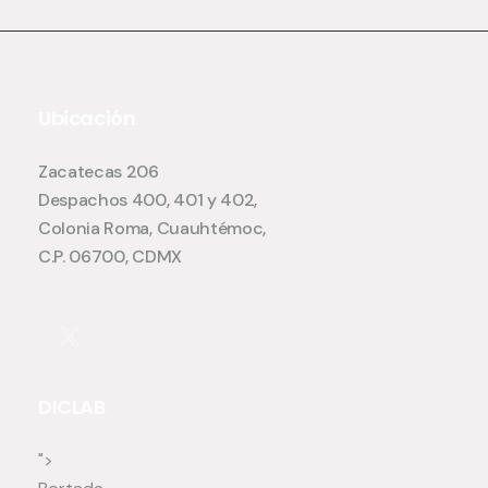
Ubicación
Zacatecas 206
Despachos 400, 401 y 402,
Colonia Roma, Cuauhtémoc,
C.P. 06700, CDMX
DICLAB
">