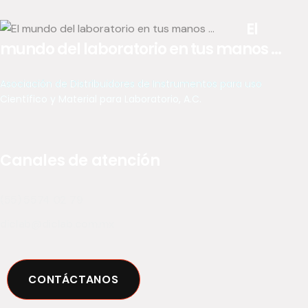
El
mundo del laboratorio en tus manos ...
Asociación de Distribuidores de Instrumentos para uso
Científico y Material para Laboratorio, A.C.
Canales de atención
(55) 5574 02 79
diclab@diclab.com.mx
CONTÁCTANOS