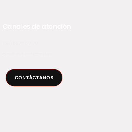
Canales de atención
(55) 5574 02 79
diclab@diclab.com.mx
CONTÁCTANOS