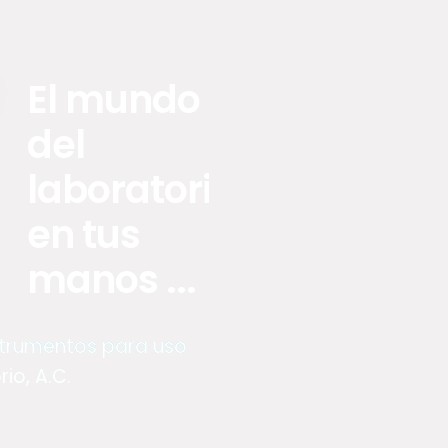
El mundo
del
laboratorio
en tus
manos ...
nstrumentos para uso
io, A.C.