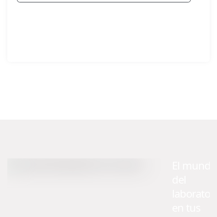
El mundo
del
laborator
en tus