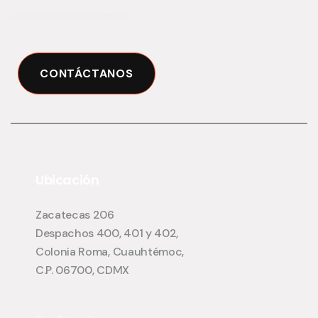
diclab@diclab.com.mx
CONTÁCTANOS
Ubicación
Zacatecas 206
Despachos 400, 401 y 402,
Colonia Roma, Cuauhtémoc,
C.P. 06700, CDMX