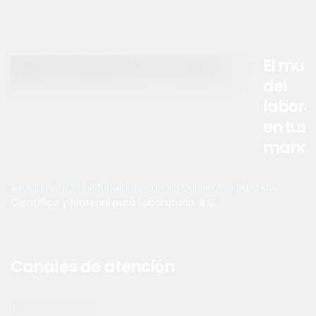
El mun
del
labora
en tus
manos .
Asociación de Distribuidores de Instrumentos para uso
Científico y Material para Laboratorio, A.C.
Canales de atención
(55) 5574 02 79