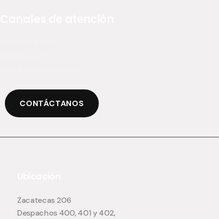
Canales de atención
(55) 5574 02 79
diclab@diclab.com.mx
CONTÁCTANOS
Ubicación
Zacatecas 206
Despachos 400, 401 y 402,