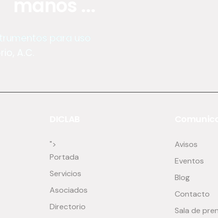
manos ...
nstrumentos para uso
io, A.C.
DICLAB
Comunica
">
Avisos
Portada
Eventos
Servicios
Blog
Asociados
Contacto
Directorio
Sala de pre