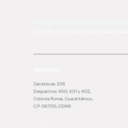
Asociación de Distribuidores de I
Científico y Material para Laborator
Ubicación
Zacatecas 206
Despachos 400, 401 y 402,
Colonia Roma, Cuauhtémoc,
C.P. 06700, CDMX