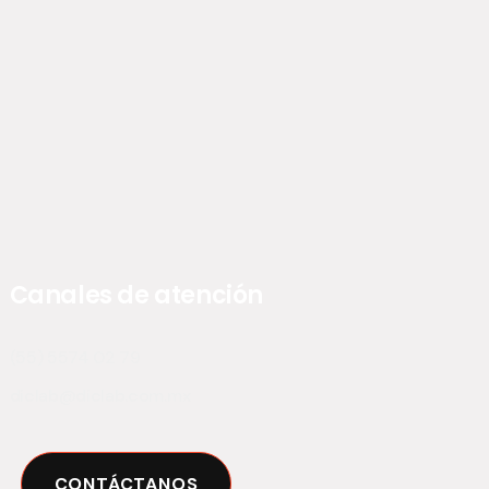
Canales de atención
(55) 5574 02 79
diclab@diclab.com.mx
CONTÁCTANOS