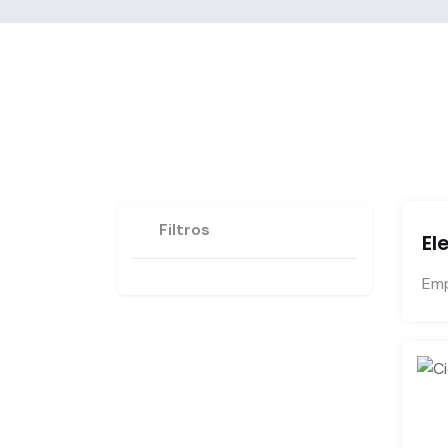
Filtros
El
Emp