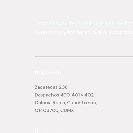
Asociación de Distribuidores de I
Científico y Material para Laborator
Ubicación
Zacatecas 206
Despachos 400, 401 y 402,
Colonia Roma, Cuauhtémoc,
C.P. 06700, CDMX