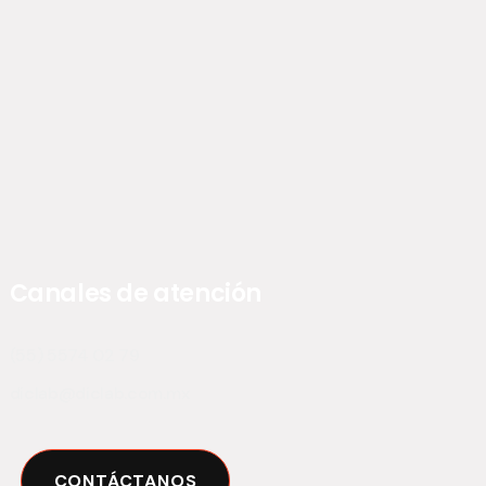
Canales de atención
(55) 5574 02 79
diclab@diclab.com.mx
CONTÁCTANOS