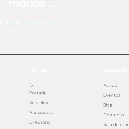
manos ...
nstrumentos para uso
io, A.C.
DICLAB
Comunica
">
Avisos
Portada
Eventos
Servicios
Blog
Asociados
Contacto
Directorio
Sala de pre