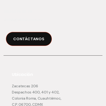
(55) 5574 02 79
diclab@diclab.com.mx
CONTÁCTANOS
Ubicación
Zacatecas 206
Despachos 400, 401 y 402,
Colonia Roma, Cuauhtémoc,
C.P. 06700, CDMX