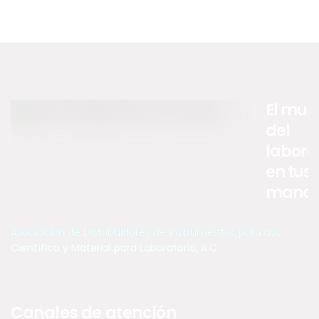
El mun
del
labora
en tus
manos .
Asociación de Distribuidores de Instrumentos para uso
Científico y Material para Laboratorio, A.C.
Canales de atención