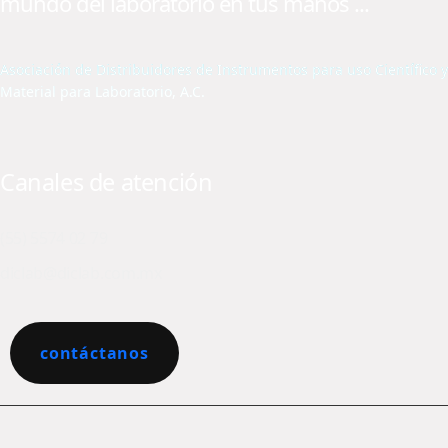
mundo del laboratorio en tus manos ...
Asociación de Distribuidores de Instrumentos para uso Científico y
Material para Laboratorio, A.C.
Canales de atención
(55) 5574 02 79
diclab@diclab.com.mx
contáctanos