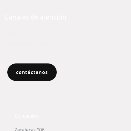
Canales de atención
(55) 5574 02 79
diclab@diclab.com.mx
contáctanos
Ubicación
Zacatecas 206