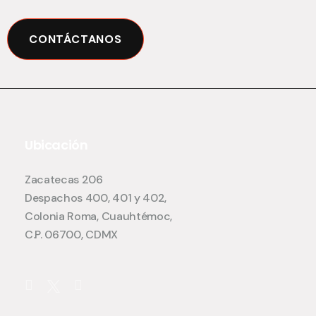
CONTÁCTANOS
Ubicación
Zacatecas 206
Despachos 400, 401 y 402,
Colonia Roma, Cuauhtémoc,
C.P. 06700, CDMX