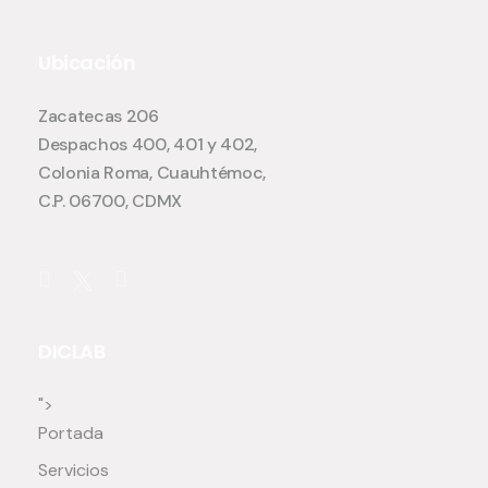
Ubicación
Zacatecas 206
Despachos 400, 401 y 402,
Colonia Roma, Cuauhtémoc,
C.P. 06700, CDMX
DICLAB
">
Portada
Servicios